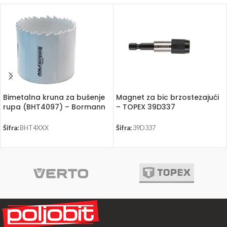
Bimetalna kruna za bušenje
Magnet za bic brzostezajući
rupa (BHT4097) – Bormann
– TOPEX 39D337
Šifra:
BHT4XXX
Šifra:
39D337