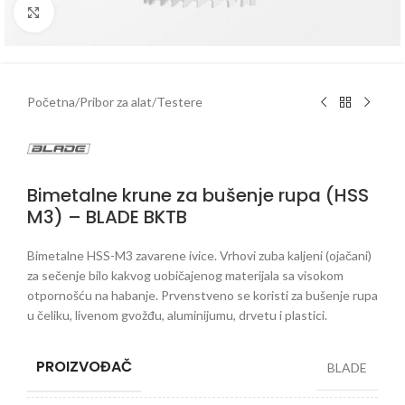
Klikni da uveličaš
Početna
/
Pribor za alat
/
Testere
Bimetalne krune za bušenje rupa (HSS
M3) – BLADE BKTB
Bimetalne HSS-M3 zavarene ivice. Vrhovi zuba kaljeni (ojačani)
za sečenje bilo kakvog uobičajenog materijala sa visokom
otpornošću na habanje. Prvenstveno se koristi za bušenje rupa
u čeliku, livenom gvožđu, aluminijumu, drvetu i plastici.
PROIZVOĐAČ
BLADE