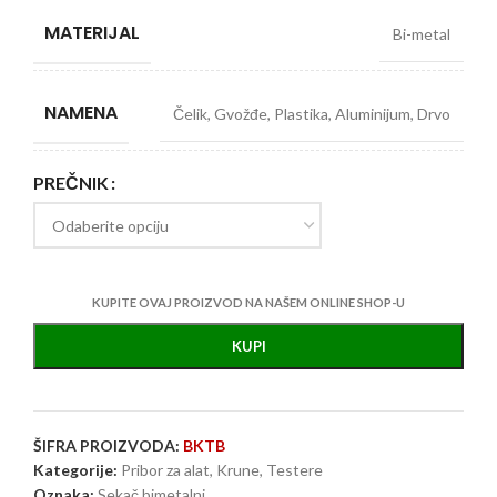
MATERIJAL
Bi-metal
NAMENA
Čelik
,
Gvožđe
,
Plastika
,
Aluminijum
,
Drvo
PREČNIK
KUPITE OVAJ PROIZVOD NA NAŠEM ONLINE SHOP-U
KUPI
ŠIFRA PROIZVODA:
BKTB
Kategorije:
Pribor za alat
,
Krune
,
Testere
Oznaka:
Sekač bimetalni