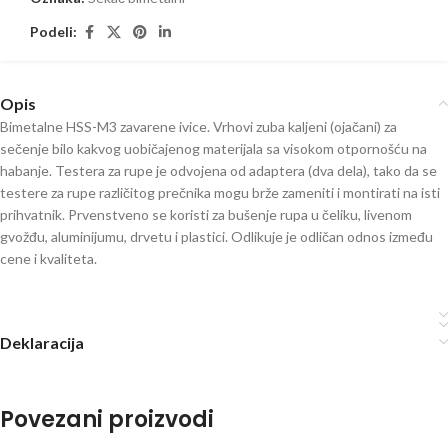
Podeli:
Opis
Bimetalne HSS-M3 zavarene ivice. Vrhovi zuba kaljeni (ojačani) za
sečenje bilo kakvog uobičajenog materijala sa visokom otpornošću na
habanje. Testera za rupe je odvojena od adaptera (dva dela), tako da se
testere za rupe različitog prečnika mogu brže zameniti i montirati na isti
prihvatnik. Prvenstveno se koristi za bušenje rupa u čeliku, livenom
gvožđu, aluminijumu, drvetu i plastici. Odlikuje je odličan odnos između
cene i kvaliteta.
Deklaracija
Povezani proizvodi