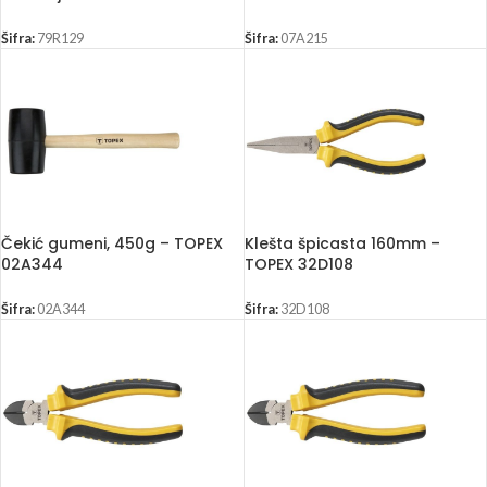
TOPEX 79R129
postoljem 150mm
Šifra:
79R129
Šifra:
07A215
Čekić gumeni, 450g – TOPEX
Klešta špicasta 160mm –
02A344
TOPEX 32D108
Šifra:
02A344
Šifra:
32D108