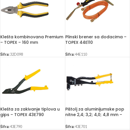
Klešta kombinovana Premium
Plinski brener sa dodacima –
– TOPEX – 160 mm
TOPEX 44E110
Šifra:
32D098
Šifra:
44E110
Klešta za zakivanje tiplova u
Pištolj za aluminijumske pop
gips – TOPEX 43E790
nitne 2,4; 3,2; 4,0; 4,8 mm –
TOPEX 43E701
Šifra:
43E790
Šifra:
43E701