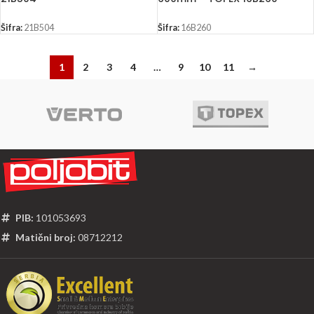
Šifra:
21B504
Šifra:
16B260
1
2
3
4
…
9
10
11
→
PIB:
101053693
Matični broj:
08712212