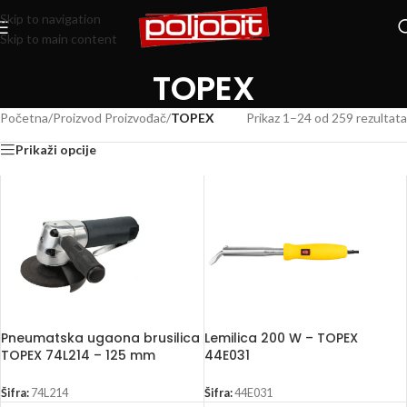
Skip to navigation
Skip to main content
TOPEX
Početna
/
Proizvod Proizvođač
/
TOPEX
Prikaz 1–24 od 259 rezultata
Prikaži opcije
Pneumatska ugaona brusilica
Lemilica 200 W – TOPEX
TOPEX 74L214 – 125 mm
44E031
Šifra:
74L214
Šifra:
44E031