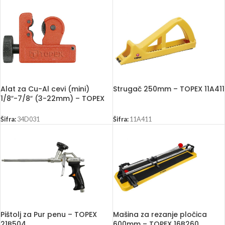
Alat za Cu-Al cevi (mini)
Strugač 250mm – TOPEX 11A411
1/8″-7/8″ (3-22mm) – TOPEX
34D031
Šifra:
34D031
Šifra:
11A411
Pištolj za Pur penu – TOPEX
Mašina za rezanje pločica
21B504
600mm – TOPEX 16B260