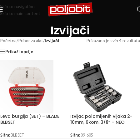
Skip to navigation
Skip to main content
Izvijači
Početna
/
Pribor za alat
/
Izvijači
Prikazano je svih 4 rezultata
Prikaži opcije
Leva burgija (SET) – BLADE
Izvijač polomljenih vijaka 2-
BLBSET
10mm, 6kom. 3/8“ – NEO
TOOLS 09-605
Šifra:
BLBSET
Šifra:
09-605