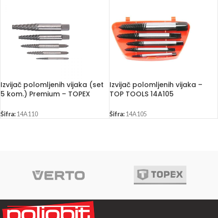
Izvijač polomljenih vijaka (set
Izvijač polomljenih vijaka –
5 kom.) Premium – TOPEX
TOP TOOLS 14A105
14A110
Šifra:
14A110
Šifra:
14A105