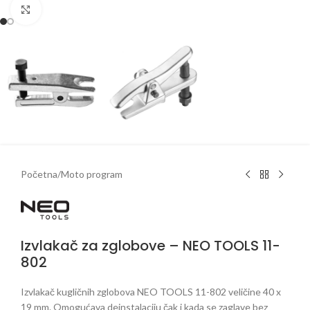
Klikni da uveličaš
Početna
/
Moto program
Izvlakač za zglobove – NEO TOOLS 11-
802
Izvlakač kugličnih zglobova NEO TOOLS 11-802 veličine 40 x
19 mm. Omogućava deinstalaciju čak i kada se zaglave bez