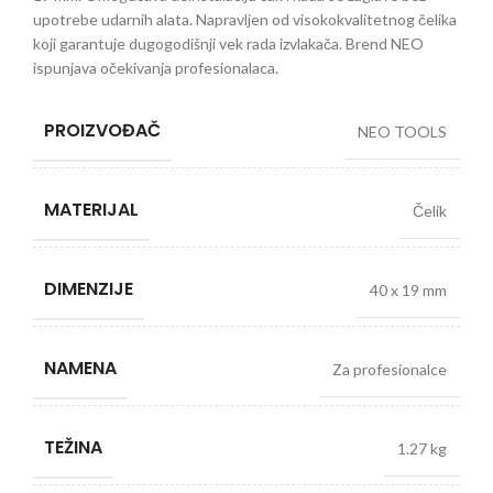
upotrebe udarnih alata. Napravljen od visokokvalitetnog čelika
koji garantuje dugogodišnji vek rada izvlakača. Brend NEO
ispunjava očekivanja profesionalaca.
PROIZVOĐAČ
NEO TOOLS
MATERIJAL
Čelik
DIMENZIJE
40 x 19 mm
NAMENA
Za profesionalce
TEŽINA
1.27 kg