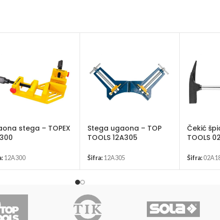
ona stega – TOPEX
Stega ugaona – TOP
Čekić špi
A300
TOOLS 12A305
TOOLS 0
a:
12A300
Šifra:
12A305
Šifra:
02A1