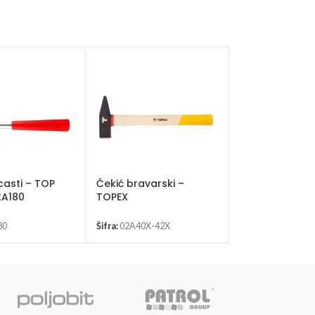
casti – TOP
Čekić bravarski –
Čekić zidarski
2A180
TOPEX
02A635
80
Šifra:
02A40X-42X
Šifra:
02A635