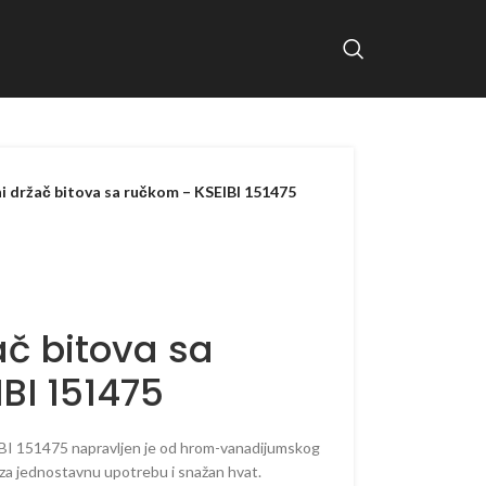
 držač bitova sa ručkom – KSEIBI 151475
č bitova sa
BI 151475
BI 151475 napravljen je od hrom-vanadijumskog
 za jednostavnu upotrebu i snažan hvat.