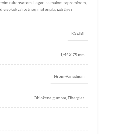
menim rukohvatom. Lagan sa malom zapreminom,
visokokvalitetnog materijala, izdržljiv i
KSEIBI
1/4″ X 75 mm
Hrom-Vanadijum
Obložena gumom
,
Fiberglas