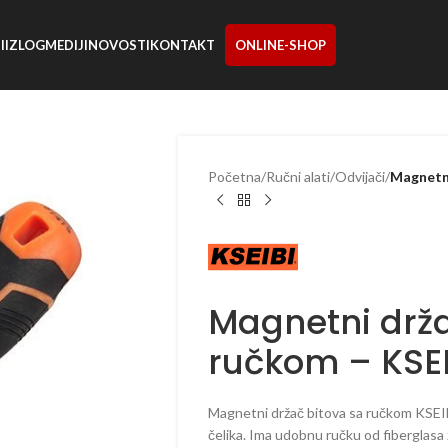
I
IZLOG
MEDIJI
NOVOSTI
KONTAKT
ONLINE-SHOP
Početna
/
Ručni alati
/
Odvijači
/
Magnetni
Magnetni drža
ručkom – KSEI
Magnetni držač bitova sa ručkom KSEI
čelika. Ima udobnu ručku od fiberglasa