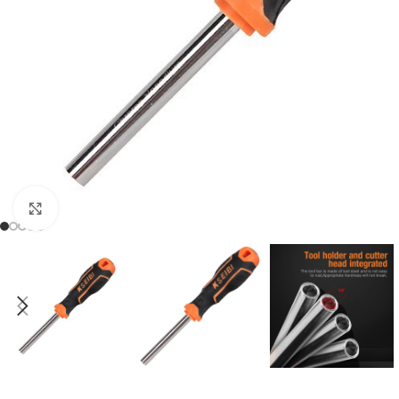
Klikni da uveličaš