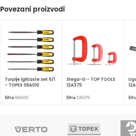
Povezani proizvodi
Turpije igličaste set 6/1
Stega-G – TOP TOOLS
Uga
– TOPEX 06A010
12A375
12
Šifra:
06A010
Šifra:
12A375
Šifr