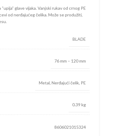
upija” glave vijaka. Vanjski rukav od crnog PE
cevi od nerđajućeg čelika. Može se produžiti,
esu.
BLADE
76 mm – 120 mm
Metal
,
Nerđajući čelik
,
PE
0.39 kg
8606021015324