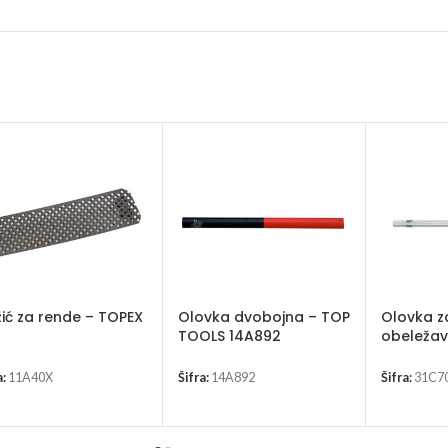
ić za rende – TOPEX
Olovka dvobojna – TOP
Olovka z
TOOLS 14A892
obeležav
TOPEX 3
a:
11A40X
Šifra:
14A892
Šifra:
31C7