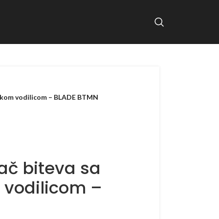
pskom vodilicom – BLADE BTMN
ač biteva sa
 vodilicom –