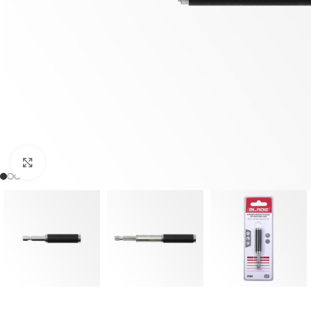
Klikni da uveličaš