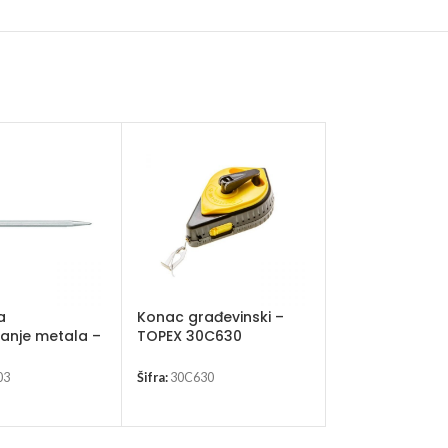
a
Konac građevinski –
anje metala –
TOPEX 30C630
Prah za obelež
1C703
TOPEX
03
Šifra:
30C630
Šifra:
30C616-617