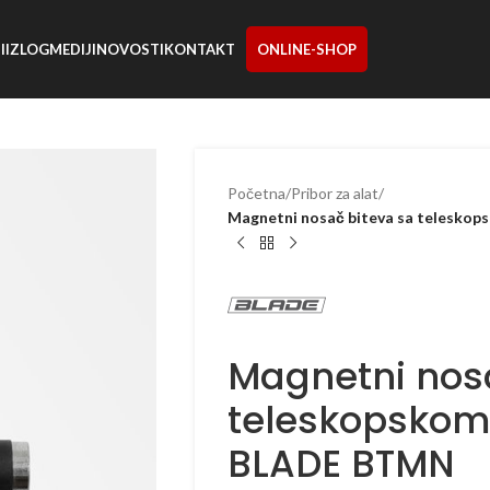
I
IZLOG
MEDIJI
NOVOSTI
KONTAKT
ONLINE-SHOP
Početna
/
Pribor za alat
/
Magnetni nosač biteva sa telesko
Magnetni nos
teleskopskom
BLADE BTMN