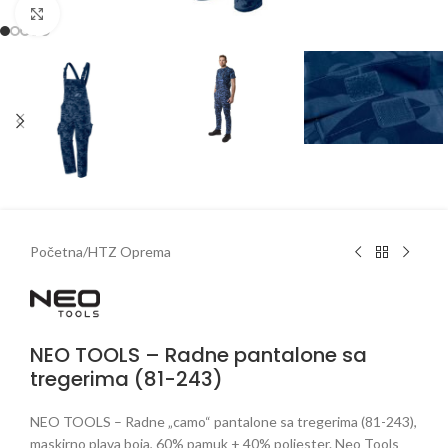
Klikni da uveličaš
Početna
/
HTZ Oprema
NEO TOOLS – Radne pantalone sa
tregerima (81-243)
NEO TOOLS – Radne „camo“ pantalone sa tregerima (81-243),
maskirno plava boja, 60% pamuk + 40% poliester. Neo Tools