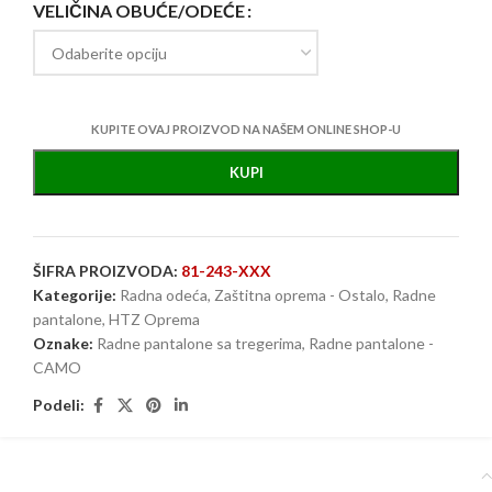
VELIČINA OBUĆE/ODEĆE
KUPITE OVAJ PROIZVOD NA NAŠEM ONLINE SHOP-U
KUPI
ŠIFRA PROIZVODA:
81-243-XXX
Kategorije:
Radna odeća
,
Zaštitna oprema - Ostalo
,
Radne
pantalone
,
HTZ Oprema
Oznake:
Radne pantalone sa tregerima
,
Radne pantalone -
CAMO
Podeli: