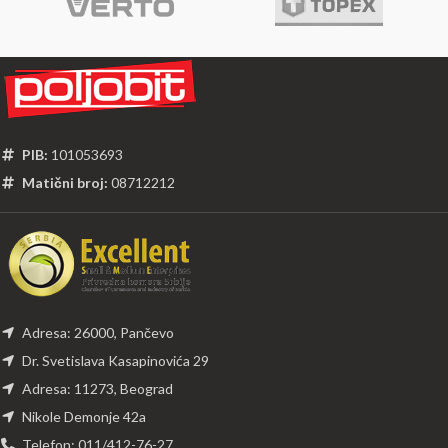
PIB:
101053693
Matični broj:
08712212
Adresa: 26000, Pančevo
Dr. Svetislava Kasapinovića 29
Adresa: 11273, Beograd
Nikole Demonje 42a
Telefon: 011/412-76-27