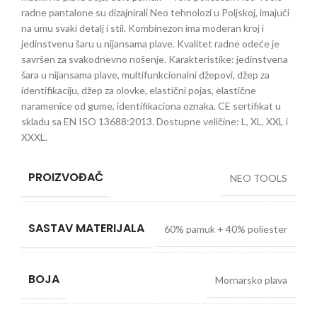
radne pantalone su dizajnirali Neo tehnolozi u Poljskoj, imajući
na umu svaki detalj i stil. Kombinezon ima moderan kroj i
jedinstvenu šaru u nijansama plave. Kvalitet radne odeće je
savršen za svakodnevno nošenje. Karakteristike: jedinstvena
šara u nijansama plave, multifunkcionalni džepovi, džep za
identifikaciju, džep za olovke, elastični pojas, elastične
naramenice od gume, identifikaciona oznaka, CE sertifikat u
skladu sa EN ISO 13688:2013. Dostupne veličine: L, XL, XXL i
XXXL.
PROIZVOĐAČ
NEO TOOLS
SASTAV MATERIJALA
60% pamuk + 40% poliester
BOJA
Mornarsko plava