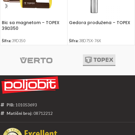
Bic sa magnetom – TOPEX
Gedora produžena – TOPEX
39D350
Šifra:
39D350
Šifra:
38D75X-76X
PIB:
101053693
Matični broj:
08712212