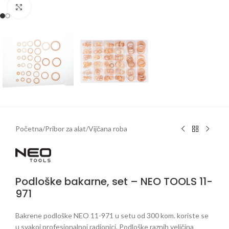
Klikni da uveličaš
Početna
/
Pribor za alat
/
Vijčana roba
Podloške bakarne, set – NEO TOOLS 11-
971
Bakrene podloške NEO 11-971 u setu od 300 kom. koriste se
u svakoj profesionalnoj radionici. Podloške raznih veličina