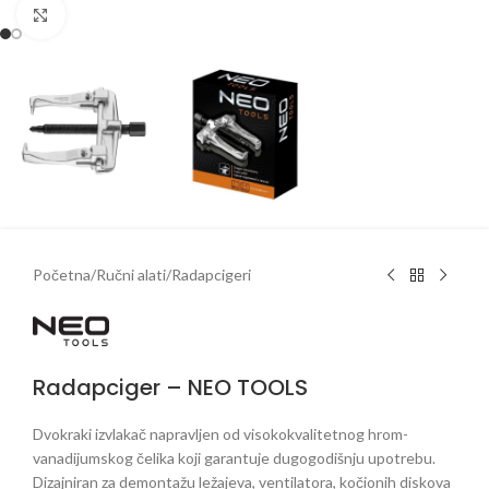
Klikni da uveličaš
Početna
/
Ručni alati
/
Radapcigeri
Radapciger – NEO TOOLS
Dvokraki izvlakač napravljen od visokokvalitetnog hrom-
vanadijumskog čelika koji garantuje dugogodišnju upotrebu.
Dizajniran za demontažu ležajeva, ventilatora, kočionih diskova