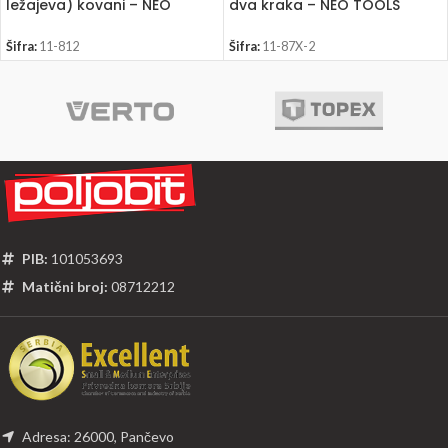
ležajeva) kovani – NEO
dva kraka – NEO TOOLS
TOOLS 11-812
Šifra:
11-812
Šifra:
11-87X-2
PIB:
101053693
Matični broj:
08712212
Adresa: 26000, Pančevo