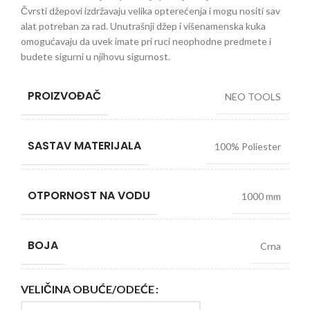
Čvrsti džepovi izdržavaju velika opterećenja i mogu nositi sav
alat potreban za rad. Unutrašnji džep i višenamenska kuka
omogućavaju da uvek imate pri ruci neophodne predmete i
budete sigurni u njihovu sigurnost.
PROIZVOĐAČ
NEO TOOLS
SASTAV MATERIJALA
100% Poliester
OTPORNOST NA VODU
1000 mm
BOJA
Crna
VELIČINA OBUĆE/ODEĆE