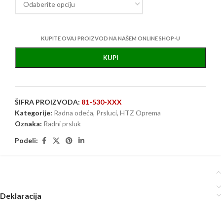
KUPITE OVAJ PROIZVOD NA NAŠEM ONLINE SHOP-U
KUPI
ŠIFRA PROIZVODA:
81-530-XXX
Kategorije:
Radna odeća
,
Prsluci
,
HTZ Oprema
Oznaka:
Radni prsluk
Podeli:
Deklaracija