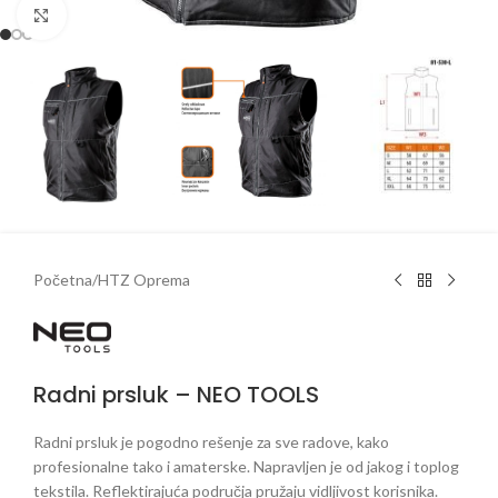
Klikni da uveličaš
Početna
/
HTZ Oprema
Radni prsluk – NEO TOOLS
Radni prsluk je pogodno rešenje za sve radove, kako
profesionalne tako i amaterske. Napravljen je od jakog i toplog
tekstila. Reflektirajuća područja pružaju vidljivost korisnika.