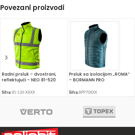
Povezani proizvodi
Radni prsluk – dvostrani,
Prsluk sa izolacijom „ROMA“
reflektujući – NEO 81-520
– BORMANN PRO
Šifra:
81-520-XXXX
Šifra:
BPP70XXX