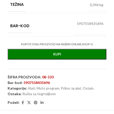
TEŽINA
0.346 kg
5907558435696
BAR-KOD
KUPITE OVAJ PROIZVOD NA NAŠEM ONLINE SHOP-U
KUPI
ŠIFRA PROIZVODA:
08-533
Bar-kod:
5907558435696
Kategorije:
Alati
,
Moto program
,
Pribor za alat
,
Ostalo
Oznaka:
Ručka sa čegrtaljkom
Podeli: