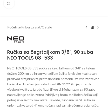
Klikni da uveličaš
Početna
/
Pribor za alat
/
Ostalo
Ručka sa čegrtaljkom 3/8″, 90 zuba –
NEO TOOLS 08-533
NEO TOOLS 08-533 ručka sa čegrtaljkom od 3/8″ sa telom
dužine 200mm od hrom-vanadijum čelika je visoko kvalitetan
proizvod dizajniran za profesionalnu primenu i za vrlo zahtevne
korisnike. Izrađen je u skladu sa DIN 3122 što je potvrda
visokog kvaliteta izrade i izdržljivosti. Mehanizam sa 90 zuba
napravljen je od izuzetno izdržljivog hrom-molibden čelika koji
poboljšava životni vek alata. Takođe, zubčanik sa 90 zuba sa
uglom zahvata od 4° omogućava rad sa najvećom preciznošću.