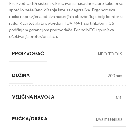
Proizvod sadrži sistem zaključavanja nasadne čaure kako bi se
sprečilo neželjeno klizanje iste sa čegrtaljke. Ergonomska
ručka napravljena od dva materijala obezbeđuje bolji komfor u
radu. Kvalitet alata potvrđen TUV M+T sertifikatom i 25-
godišnjom garancijom proizvođača. Brend NEO ispunjava
očekivanja profesionalaca.
PROIZVOĐAČ
NEO TOOLS
DUŽINA
200 mm
VELIČINA NAVOJA
3/8″
RUČKA/DRŠKA
Dva materijala