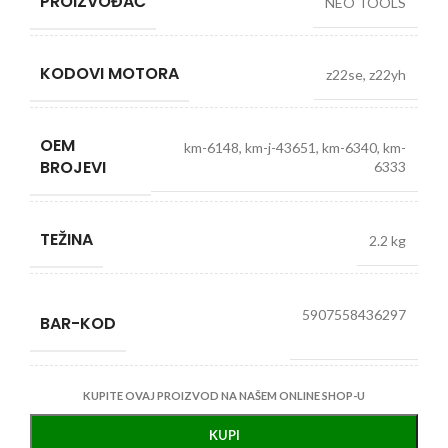
PROIZVOĐAČ
NEO TOOLS
KODOVI MOTORA
z22se, z22yh
OEM
km-6148, km-j-43651, km-6340, km-
BROJEVI
6333
TEŽINA
2.2 kg
5907558436297
BAR-KOD
KUPITE OVAJ PROIZVOD NA NAŠEM ONLINE SHOP-U
KUPI