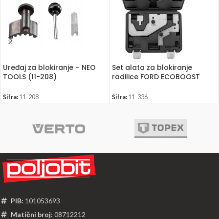
Uređaj za blokiranje – NEO
Set alata za blokiranje
TOOLS (11-208)
radilice FORD ECOBOOST
benzinskih motora – NEO
TOOLS 11-336
Šifra:
11-208
Šifra:
11-336
PIB:
101053693
Matični broj:
08712212