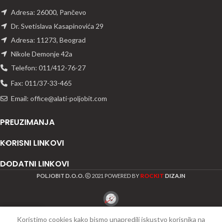
Adresa: 26000, Pančevo
Dr. Svetislava Kasapinovića 29
Adresa: 11273, Beograd
Nikole Demonje 42a
Telefon: 011/412-76-27
Fax: 011/37-33-465
Email: office@alati-poljobit.com
PREUZIMANJA
KORISNI LINKOVI
DODATNI LINKOVI
ROCKIT
POLJOBIT D.O.O.
2021 POWERED BY
DIZAJN
Koristimo cookies kako bismo unapredili iskustvo korisnika na