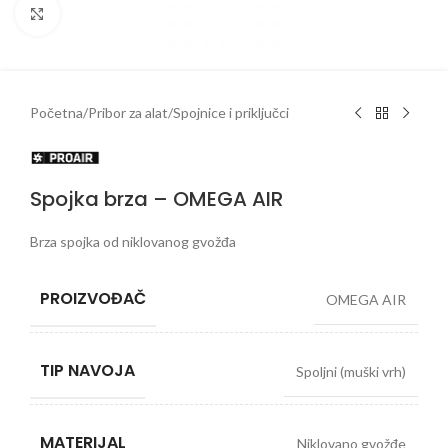
Klikni da uveličaš
Početna
/
Pribor za alat
/
Spojnice i priključci
Spojka brza – OMEGA AIR
Brza spojka od niklovanog gvožđa
PROIZVOĐAČ
OMEGA AIR
TIP NAVOJA
Spoljni (muški vrh)
MATERIJAL
Niklovano gvožđe