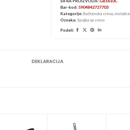
ŠIFRA PROIZVODA:
GB1610C
Bar-kod:
5904842727703
Kategorije:
Baštenska creva, motalice 
Oznaka:
Spojka za crevo
Podeli:
DEKLARACIJA