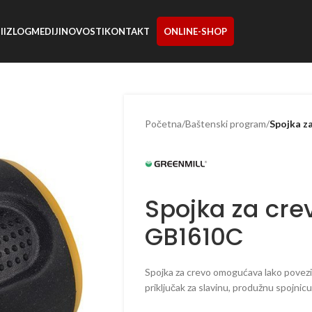
I
IZLOG
MEDIJI
NOVOSTI
KONTAKT
ONLINE-SHOP
Početna
/
Baštenski program
/
Spojka z
Spojka za cre
GB1610C
Spojka za crevo omogućava lako povez
priključak za slavinu, produžnu spojnicu