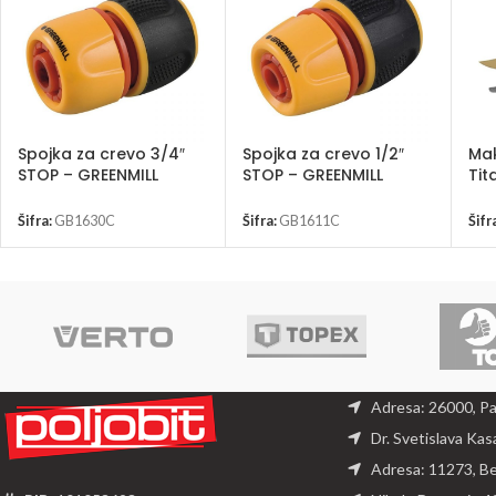
Spojka za crevo 3/4″
Spojka za crevo 1/2″
Mak
STOP – GREENMILL
STOP – GREENMILL
Tit
GB1630C
GB1611C
UP
Šifra:
GB1630C
Šifra:
GB1611C
Šifr
Adresa: 26000, P
Dr. Svetislava Kas
Adresa: 11273, B