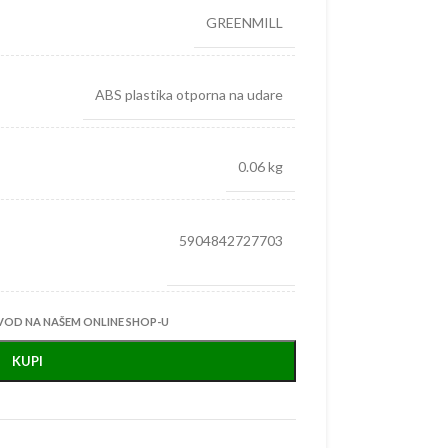
GREENMILL
ABS plastika otporna na udare
0.06 kg
5904842727703
VOD NA NAŠEM ONLINE SHOP-U
KUPI