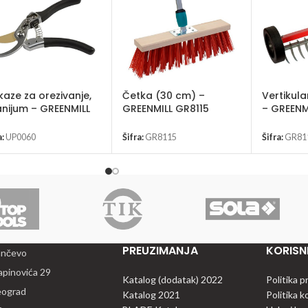
aze za orezivanje,
Četka (30 cm) –
Vertikula
anijum – GREENMILL
GREENMILL GR8115
– GREENM
0060
a:
UP0060
Šifra:
GR8115
Šifra:
GR81
PREUZIMANJA
KORISNI
ančevo
apinovića 29
Katalog (dodatak) 2022
Politika p
eograd
Katalog 2021
Politika k