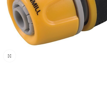
Klikni da uveličaš