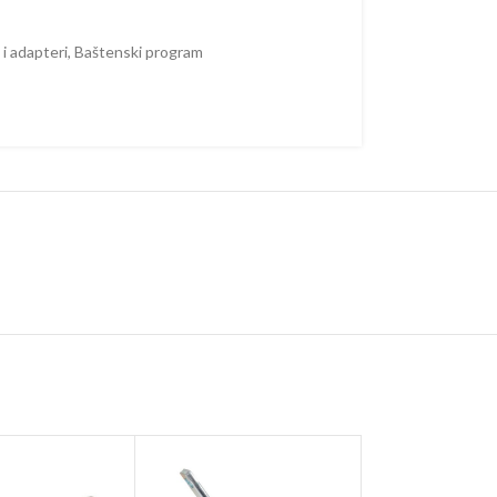
i adapteri
,
Baštenski program