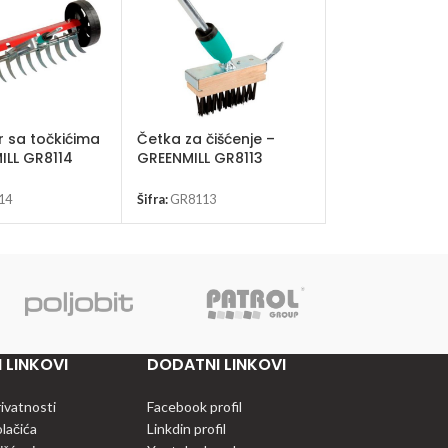
r sa točkićima
Četka za čišćenje –
Grabulje za ra
ILL GR8114
GREENMILL GR8113
GREENMILL GR8
14
Šifra:
GR8113
Šifra:
GR8101
 LINKOVI
DODATNI LINKOVI
rivatnosti
Facebook profil
olačića
Linkdin profil