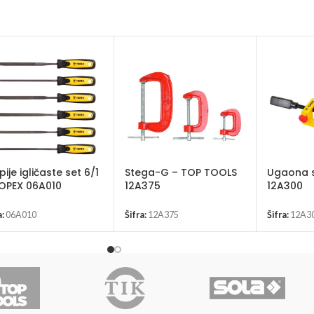
pije igličaste set 6/1
Stega-G – TOP TOOLS
Ugaona 
OPEX 06A010
12A375
12A300
a:
06A010
Šifra:
12A375
Šifra:
12A3