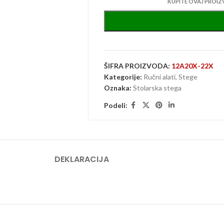
KUPITE OVAJ PROIZ
ŠIFRA PROIZVODA:
12A20X-22X
Kategorije:
Ručni alati
,
Stege
Oznaka:
Stolarska stega
Podeli:
DEKLARACIJA