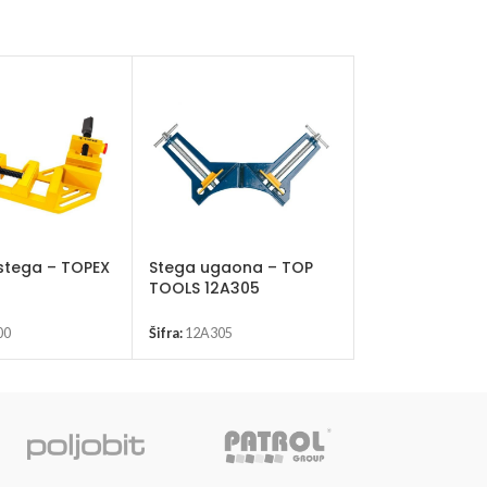
stega – TOPEX
Stega ugaona – TOP
Čekić špicasti
TOOLS 12A305
TOOLS 02A180
00
Šifra:
12A305
Šifra:
02A180