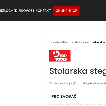
I
IZLOG
MEDIJI
NOVOSTI
KONTAKT
ONLINE-SHOP
Početna
/
Ručni alati
/
Stege
/
Stolarska
Stolarska ste
Stolarska stega (tzv. F-stega), drvena d
PROIZVOĐAČ