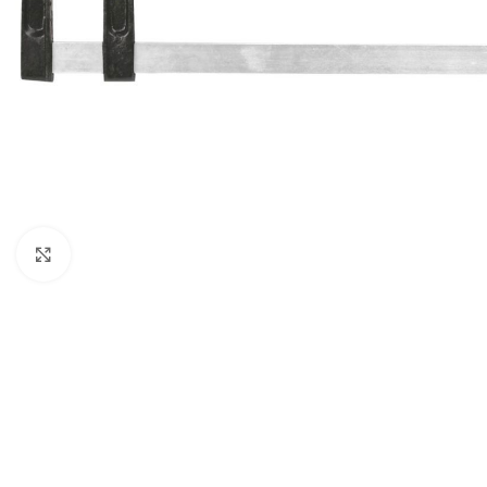
Klikni da uveličaš