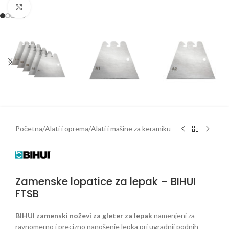
Klikni da uveličaš
Početna
/
Alati i oprema
/
Alati i mašine za keramiku
Zamenske lopatice za lepak – BIHUI
FTSB
BIHUI zamenski noževi za gleter za lepak
namenjeni za
ravnomerno i precizno nanošenje lepka pri ugradnji podnih