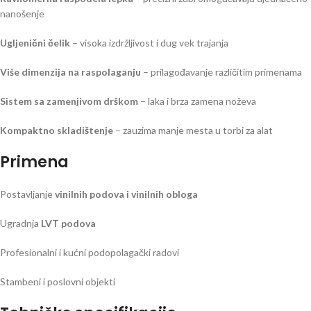
nanošenje
Ugljenični čelik
– visoka izdržljivost i dug vek trajanja
Više dimenzija na raspolaganju
– prilagođavanje različitim primenama
Sistem sa zamenjivom drškom
– laka i brza zamena noževa
Kompaktno skladištenje
– zauzima manje mesta u torbi za alat
Primena
Postavljanje
vinilnih podova i vinilnih obloga
Ugradnja
LVT podova
Profesionalni i kućni podopolagački radovi
Stambeni i poslovni objekti