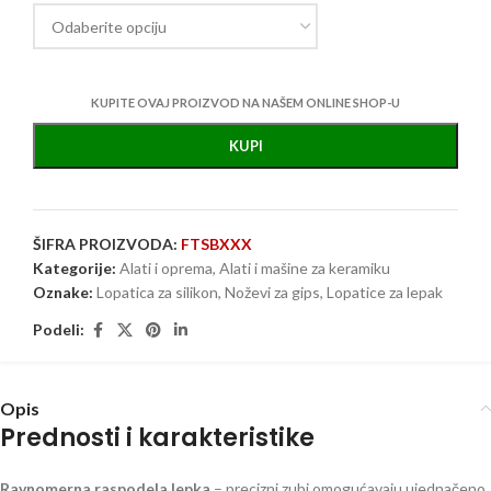
KUPITE OVAJ PROIZVOD NA NAŠEM ONLINE SHOP-U
KUPI
ŠIFRA PROIZVODA:
FTSBXXX
Kategorije:
Alati i oprema
,
Alati i mašine za keramiku
Oznake:
Lopatica za silikon
,
Noževi za gips
,
Lopatice za lepak
Podeli:
Opis
Prednosti i karakteristike
Ravnomerna raspodela lepka
– precizni zubi omogućavaju ujednačeno