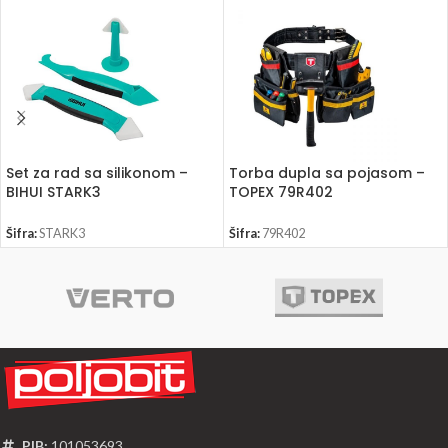
Set za rad sa silikonom –
Torba dupla sa pojasom –
BIHUI STARK3
TOPEX 79R402
Šifra:
STARK3
Šifra:
79R402
PIB:
101053693