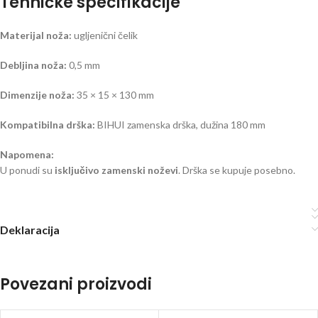
Tehničke specifikacije
Materijal noža:
ugljenični čelik
Debljina noža:
0,5 mm
Dimenzije noža:
35 × 15 × 130 mm
Kompatibilna drška:
BIHUI zamenska drška, dužina 180 mm
Napomena:
U ponudi su
isključivo zamenski noževi
. Drška se kupuje posebno.
Deklaracija
Povezani proizvodi