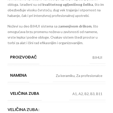
obloga. Izrađeni su od
kvalitetnog ugljeničnog čelika
, što im
obezbeđuje visoku čvrstoću, dug vek trajanja i otpornost na
habanje, čak i pri intenzivnoj profesionalnoj upotrebi.
Noževi su deo BIHUI sistema sa
zamenjivom drškom
, što
omogućava brzu promenu noževa u zavisnosti od namene,
vrste lepka i podne obloge. Ovakav sistem štedi prostor u
torbi za alat i čini rad efikasnijim i organizovanijim.
PROIZVOĐAČ
BIHUI
NAMENA
Za keramiku
,
Za profesionalce
VELIČINA ZUBA
A1
,
A2
,
B2
,
B3
,
B11
VELIČINA ZUBA