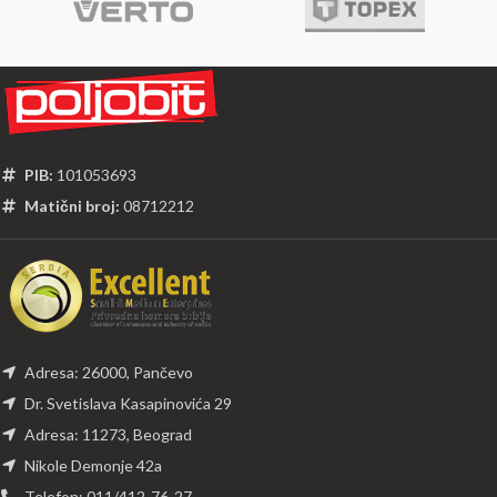
PIB:
101053693
Matični broj:
08712212
Adresa: 26000, Pančevo
Dr. Svetislava Kasapinovića 29
Adresa: 11273, Beograd
Nikole Demonje 42a
Telefon: 011/412-76-27