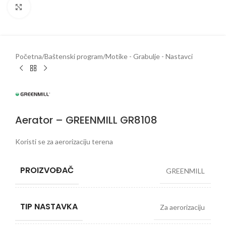
Klikni da uveličaš
Početna
/
Baštenski program
/
Motike - Grabulje - Nastavci
Aerator – GREENMILL GR8108
Koristi se za aerorizaciju terena
PROIZVOĐAČ
GREENMILL
TIP NASTAVKA
Za aerorizaciju