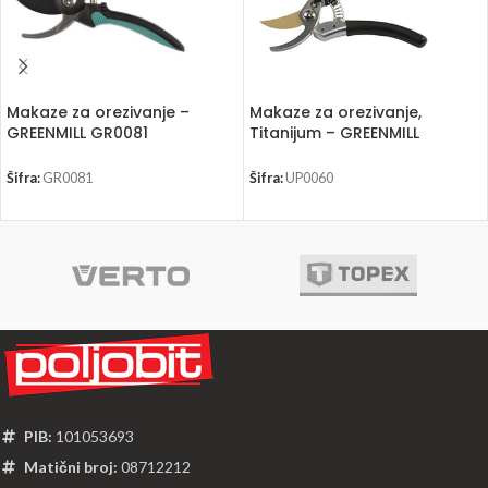
Makaze za orezivanje –
Makaze za orezivanje,
GREENMILL GR0081
Titanijum – GREENMILL
UP0060
Šifra:
GR0081
Šifra:
UP0060
PIB:
101053693
Matični broj:
08712212