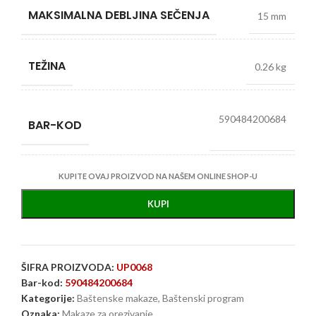
MAKSIMALNA DEBLJINA SEČENJA
15 mm
TEŽINA
0.26 kg
590484200684
BAR-KOD
KUPITE OVAJ PROIZVOD NA NAŠEM ONLINE SHOP-U
KUPI
ŠIFRA PROIZVODA:
UP0068
Bar-kod:
590484200684
Kategorije:
Baštenske makaze
,
Baštenski program
Oznaka:
Makaze za orezivanje