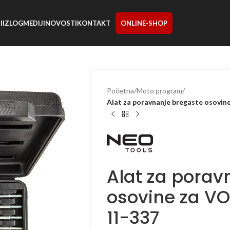
I
IZLOG
MEDIJI
NOVOSTI
KONTAKT
ONLINE-SHOP
Početna
/
Moto program
/
Alat za poravnanje bregaste osovi
Alat za porav
osovine za V
11-337