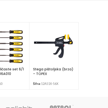
ličaste set 6/1
Stega pištoljska (brza)
Stega ugaona
06A010
– TOPEX
TOOLS 12A305
10
Šifra:
12A51X-56X
Šifra:
12A305