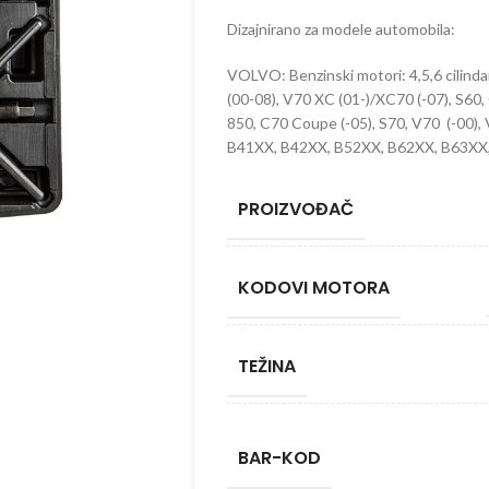
Dizajnirano za modele automobila:
VOLVO: Benzinski motori: 4,5,6 cilindar
(00-08), V70 XC (01-)/XC70 (-07), S60, 
850, C70 Coupe (-05), S70, V70 (-00), 
B41XX, B42XX, B52XX, B62XX, B63XX
PROIZVOĐAČ
KODOVI MOTORA
TEŽINA
BAR-KOD