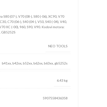
a S80 (07-), V70 (08-), S80 (-06), XC90, V70
C30, C70 (06-), S40 (04-), V50, S40 (-04), V40,
V70 XC (-00), 960, S90, V90. Kodovi motora:
, GB5252S
NEO TOOLS
b41xx, b42xx, b52xx, b62xx, b63xx, gb5252s
6.43 kg
5907558436358