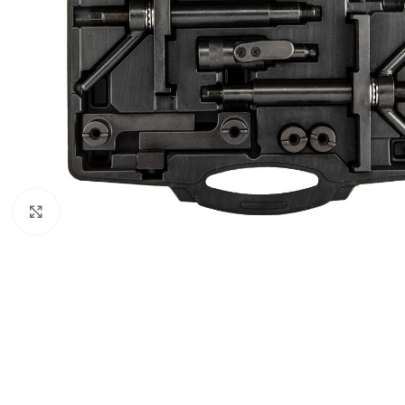
Klikni da uveličaš