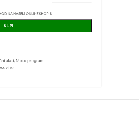
VOD NA NAŠEM ONLINE SHOP-U
KUPI
čni alati
,
Moto program
osovine