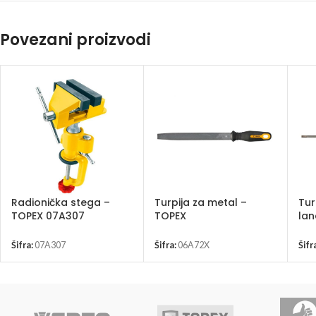
Povezani proizvodi
Radionička stega –
Turpija za metal –
Tur
TOPEX 07A307
TOPEX
lan
Šifra:
07A307
Šifra:
06A72X
Šifr