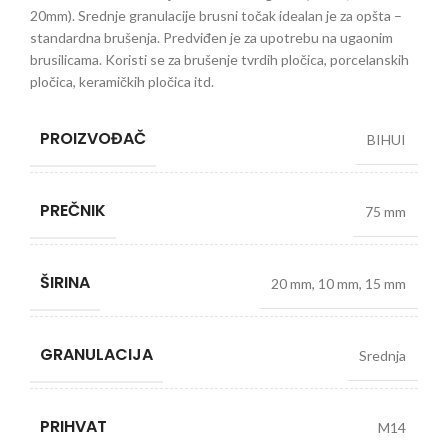
20mm). Srednje granulacije brusni točak idealan je za opšta –
standardna brušenja. Predviđen je za upotrebu na ugaonim
brusilicama. Koristi se za brušenje tvrdih pločica, porcelanskih
pločica, keramičkih pločica itd.
PROIZVOĐAČ
BIHUI
PREČNIK
75 mm
ŠIRINA
20 mm
,
10 mm
,
15 mm
GRANULACIJA
Srednja
PRIHVAT
M14