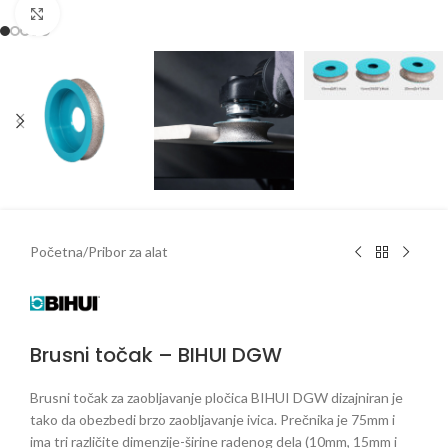
Klikni da uveličaš
Početna
/
Pribor za alat
Brusni točak – BIHUI DGW
Brusni točak za zaobljavanje pločica BIHUI DGW dizajniran je
tako da obezbedi brzo zaobljavanje ivica. Prečnika je 75mm i
ima tri različite dimenzije-širine radenog dela (10mm, 15mm i