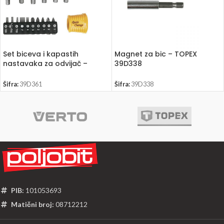
Set biceva i kapastih
Magnet za bic – TOPEX
nastavaka za odvijač –
39D338
TOPEX 39D361
Šifra:
39D361
Šifra:
39D338
PIB:
101053693
Matični broj:
08712212