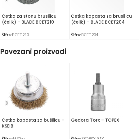
Četka za stonu brusilicu
Četka kapasta za brusilicu
(čelik) – BLADE BCET210
(čelik) – BLADE BCET204
Šifra:
BCET210
Šifra:
BCET204
Povezani proizvodi
Četka kapasta za bušilicu –
Gedora Torx – TOPEX
KSEIBI