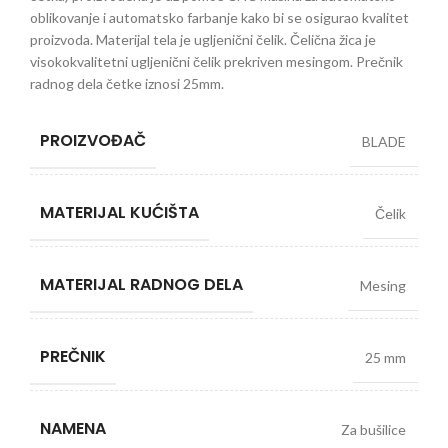
oblikovanje i automatsko farbanje kako bi se osigurao kvalitet
proizvoda. Materijal tela je ugljenični čelik. Čelična žica je
visokokvalitetni ugljenični čelik prekriven mesingom. Prečnik
radnog dela četke iznosi 25mm.
PROIZVOĐAČ
BLADE
MATERIJAL KUĆIŠTA
Čelik
MATERIJAL RADNOG DELA
Mesing
PREČNIK
25 mm
NAMENA
Za bušilice