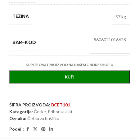
TEŽINA
57 kg
8606021016628
BAR-KOD
KUPITE OVAJ PROIZVOD NA NAŠEM ONLINE SHOP-U
KUPI
ŠIFRA PROIZVODA:
BCET101
Kategorije:
Četke
,
Pribor za alat
Oznaka:
Četka za bušilicu
Podeli: