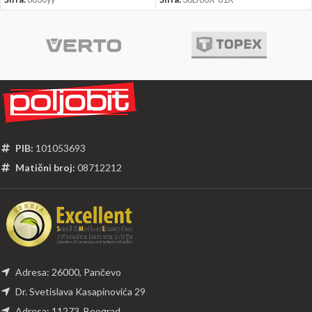
Šifra:
6630yy
Šifra:
38D80X-81X
PIB:
101053693
Matični broj:
08712212
Adresa: 26000, Pančevo
Dr. Svetislava Kasapinovića 29
Adresa: 11273, Beograd