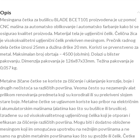
Opis
Mesingana četka za bušilicu BLADE BCET101 proizvodena je uz pomoć
CNC mašina za automatsko oblikovanje i automatsko farbanje kako bi se
osigurao kvalitet proizvoda. Materijal tela je ugljenični čelik. Čelična žica
je visokokvalitetni ugljenični čelik prekriven mesingom. Prečnik radnog
dela četke iznosi 25mm a dužina drške 20 mm. Koristi se prvenstveno za
metal. Maksimalan broj obrtaja – 4500 (ob/min). Dolazi u blister
pakovanju. Dimenzija pakovanja je 126x87x33mm. Težina pakovanja je
0,057 kg.
Metalne žičane četke se koriste za čišćenje i uklanjanje korozije, boje i
drugih nečistoća sa različitih površina. Veoma često su nezamenjiv alat
prilikom renoviranja predmeta koji su korodirali ili su prekriveni slojem
stare boje. Metalne četke se uglavnom koriste kao pribor na električnim
i akumulatorskim mašinama (alatima kao što su bušilice ili brusilice).
Izrađene su od visokokvalitetnog ugljeničnog čelika koji je otporan i
efikasan za čišćenje različitih površina. Mogu biti i dodatno obložene
mesingom koji im omogućava upotrebu na nežnijim površinama a ne
samo na grubim metalnim površinama kao što su gvožđe ili čelik. Četke