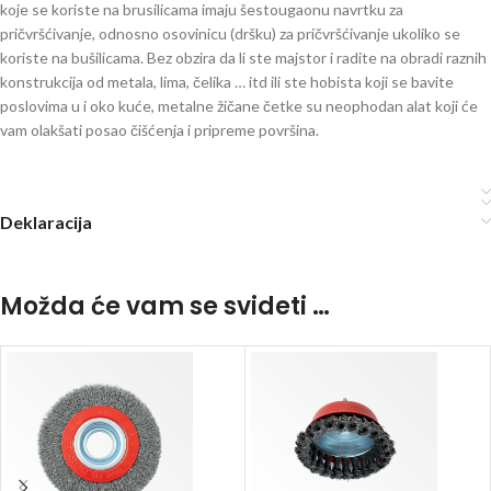
koje se koriste na brusilicama imaju šestougaonu navrtku za
pričvršćivanje, odnosno osovinicu (dršku) za pričvršćivanje ukoliko se
koriste na bušilicama. Bez obzira da li ste majstor i radite na obradi raznih
konstrukcija od metala, lima, čelika … itd ili ste hobista koji se bavite
poslovima u i oko kuće, metalne žičane četke su neophodan alat koji će
vam olakšati posao čišćenja i pripreme površina.
Deklaracija
Možda će vam se svideti …