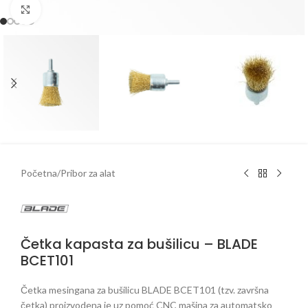
Klikni da uveličaš
Početna
/
Pribor za alat
Četka kapasta za bušilicu – BLADE
BCET101
Četka mesingana za bušilicu BLADE BCET101 (tzv. završna
četka) proizvodena je uz pomoć CNC mašina za automatsko