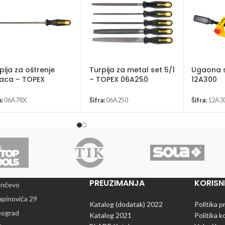
pija za oštrenje
Turpija za metal set 5/1
Ugaona 
aca – TOPEX
– TOPEX 06A250
12A300
a:
06A78X
Šifra:
06A250
Šifra:
12A3
PREUZIMANJA
KORISNI
ančevo
apinovića 29
Katalog (dodatak) 2022
Politika p
eograd
Katalog 2021
Politika k