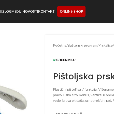
I
IZLOG
MEDIJI
NOVOSTI
KONTAKT
ONLINE-SHOP
Početna
/
Baštenski program
/
Prskalice
/
Pištoljska pr
Plastični pištolj sa 7 funkcija. Višena
pravo, usko sito, konus, vertikal u obli
vode, brava okidača za neprekidni rad. F