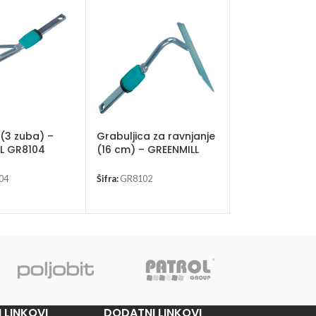
 (3 zuba) –
Grabuljica za ravnjanje
Aerator – GRE
L GR8104
(16 cm) – GREENMILL
GR8108
GR8102
04
Šifra:
GR8102
Šifra:
GR8108
 LINKOVI
DODATNI LINKOVI