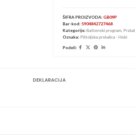
ŠIFRA PROIZVODA:
GB09P
Bar-kod:
5904842727468
Kategorije:
Baštenski program
,
Prskal
Oznaka:
Pištoljska prskalica - Hobi
Podeli:
DEKLARACIJA