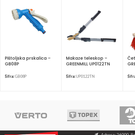
Pištoljska prskalica –
Makaze teleskop –
Čet
GB08P
GREENMILL UP0122TN
GRE
Šifra:
GB08P
Šifra:
UP0122TN
Šifr
Adresa: 26000, P