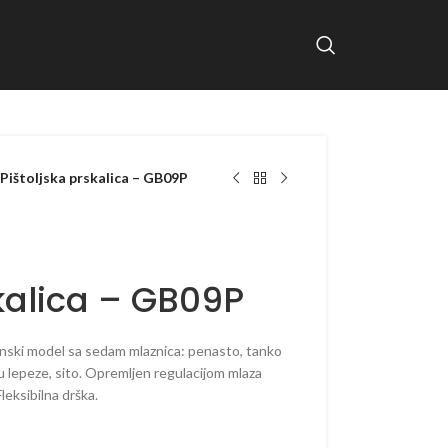
Pištoljska prskalica – GB09P
skalica – GB09P
menski model sa sedam mlaznica: penasto, tanko
ku lepeze, sito. Opremljen regulacijom mlaza
leksibilna drška.