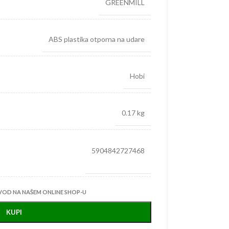
GREENMILL
ABS plastika otporna na udare
Hobi
0.17 kg
5904842727468
VOD NA NAŠEM ONLINE SHOP-U
KUPI