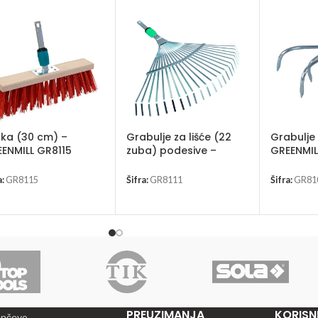
ka (30 cm) –
Grabulje za lišće (22
Grabulje
ENMILL GR8115
zuba) podesive –
GREENMIL
GREENMILL GR8111
a:
GR8115
Šifra:
GR8111
Šifra:
GR81
PREUZIMANJA
KORISNI
ančevo