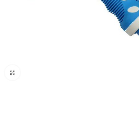
Klikni da uveličaš