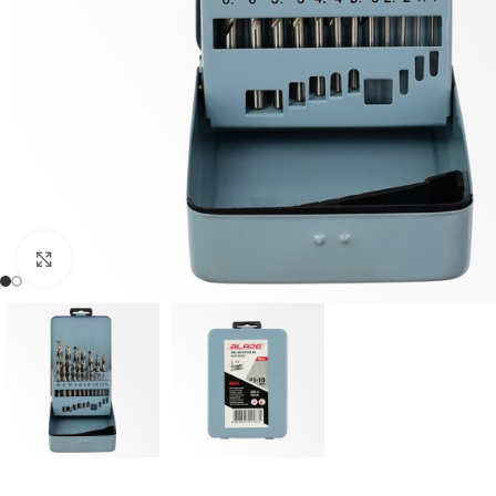
Klikni da uveličaš