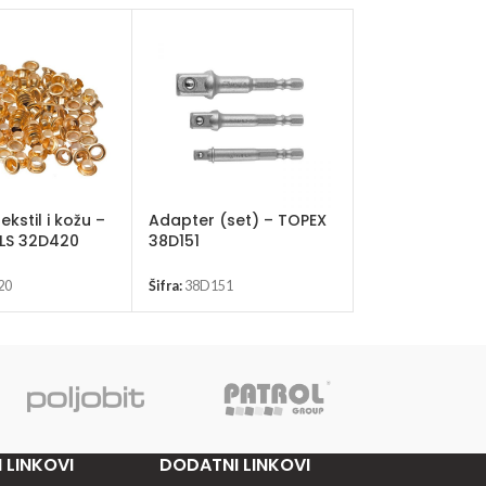
ekstil i kožu –
Adapter (set) – TOPEX
Konac građevi
LS 32D420
38D151
TOP TOOLS
20
Šifra:
38D151
Šifra:
30C614-615
 LINKOVI
DODATNI LINKOVI