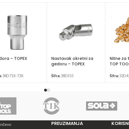
dora – TOPEX
Nastavak okretni za
Nitne za t
gedoru – TOPEX
TOP TOO
38D555
a:
38D71X-73X
Šifra:
38D555
Šifra:
32D4
PREUZIMANJA
KORISNI
ančevo