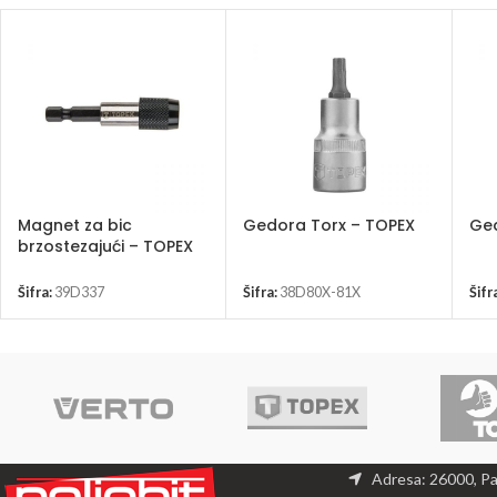
Magnet za bic
Gedora Torx – TOPEX
Ge
brzostezajući – TOPEX
39D337
Šifra:
39D337
Šifra:
38D80X-81X
Šifr
Adresa: 26000, P