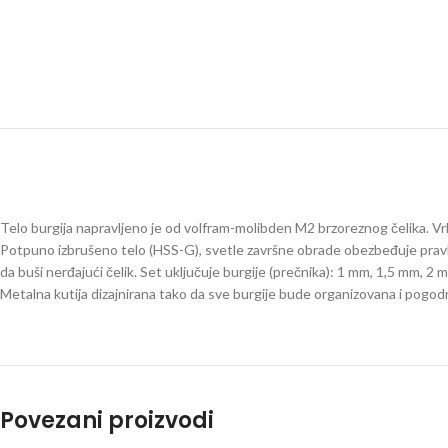
Telo burgija napravljeno je od volfram-molibden M2 brzoreznog čelika. Vr
Potpuno izbrušeno telo (HSS-G), svetle završne obrade obezbeđuje pravlje
da buši nerđajući čelik. Set uključuje burgije (prečnika): 1 mm, 1,5 mm
Metalna kutija dizajnirana tako da sve burgije bude organizovana i pogod
Povezani proizvodi