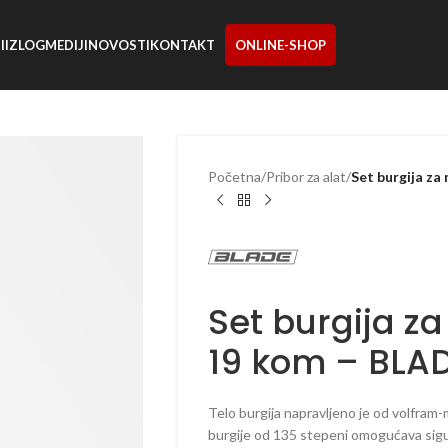
I
IZLOG
MEDIJI
NOVOSTI
KONTAKT
ONLINE-SHOP
Početna
/
Pribor za alat
/
Set burgija z
Set burgija z
19 kom – BLA
Telo burgija napravljeno je od volfram
burgije od 135 stepeni omogućava sigu