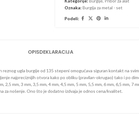
Kategorije:
Burgije
,
Pribor za alat
Oznaka:
Burgija za metal - set
Podeli:
OPIS
DEKLARACIJA
h reznog ugla burgije od 135 stepeni omogućava siguran kontakt na svim v
nje najpreciznijih otvora kako po obliku (pravilan-okrugao) tako i po di
, 2 mm, 2,5 mm, 3 mm, 3,5 mm, 4 mm, 4,5 mm, 5 mm, 5,5 mm, 6 mm, 6,5 mm, 7
na za nošenje. Ono što je dodatno izdvaja je odnos cena/kvalitet.