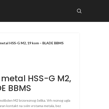
a metal HSS-G M2, 19 kom – BLADE BBMS
a metal HSS-G M2,
DE BBMS
-molibden M2 brzoreznog čelika. Vrh reznog ugla
ran kontakt na svim vrstama metala, bez