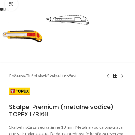
Klikni da uveličaš
Početna
/
Ručni alati
/
Skalpeli i noževi
Skalpel Premium (metalne vođice) –
TOPEX 17B168
Skalpel noža za sečiva širine 18 mm. Metalna vođica osigurava
dug vek trajanja alata. Dodatna prednost je kopča za rezervna