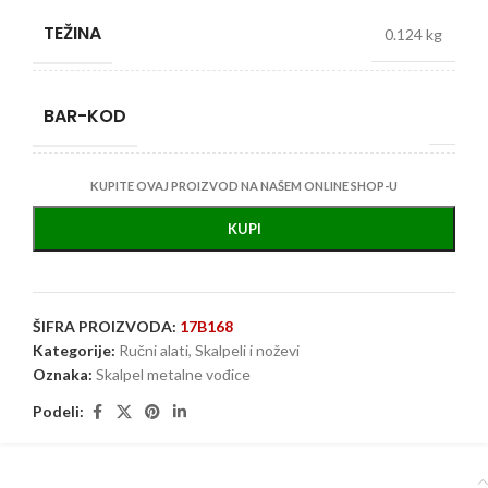
TEŽINA
0.124 kg
BAR-KOD
KUPITE OVAJ PROIZVOD NA NAŠEM ONLINE SHOP-U
KUPI
ŠIFRA PROIZVODA:
17B168
Kategorije:
Ručni alati
,
Skalpeli i noževi
Oznaka:
Skalpel metalne vođice
Podeli: