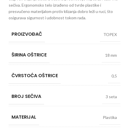
sečiva. Ergonomsko telo izrađeno od tvrde plastike i
presvučeno materijalom protiv klizanja dobro leži u ruci, što
osigurava sigurnost i udobnost tokom rada.
PROIZVOĐAČ
TOPEX
ŠIRINA OŠTRICE
18 mm
ČVRSTOĆA OŠTRICE
0,5
BROJ SEČIVA
3 seta
MATERIJAL
Plastika