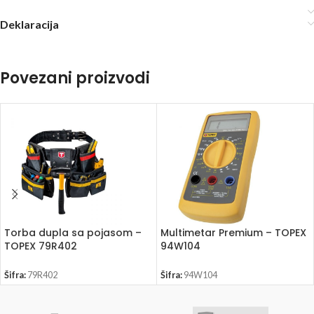
Deklaracija
Povezani proizvodi
Torba dupla sa pojasom –
Multimetar Premium – TOPEX
TOPEX 79R402
94W104
Šifra:
79R402
Šifra:
94W104