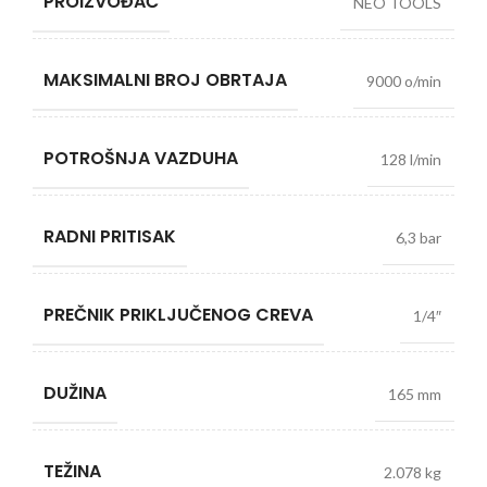
PROIZVOĐAČ
NEO TOOLS
MAKSIMALNI BROJ OBRTAJA
9000 o/min
POTROŠNJA VAZDUHA
128 l/min
RADNI PRITISAK
6,3 bar
PREČNIK PRIKLJUČENOG CREVA
1/4″
DUŽINA
165 mm
TEŽINA
2.078 kg