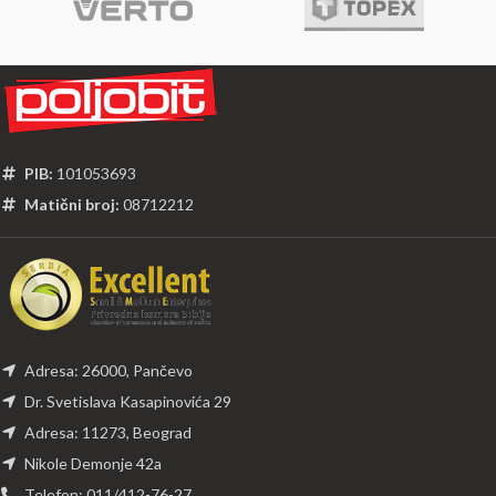
PIB:
101053693
Matični broj:
08712212
Adresa: 26000, Pančevo
Dr. Svetislava Kasapinovića 29
Adresa: 11273, Beograd
Nikole Demonje 42a
Telefon: 011/412-76-27