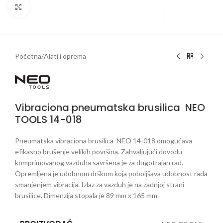
Klikni da uveličaš
Početna
/
Alati i oprema
Vibraciona pneumatska brusilica NEO
TOOLS 14-018
Pneumatska vibraciona brusilica NEO 14-018 omogućava
efikasno brušenje velikih površina. Zahvaljujući dovodu
komprimovanog vazduha savršena je za dugotrajan rad.
Opremljena je udobnom drškom koja poboljšava udobnost rada
smanjenjem vibracija. Izlaz za vazduh je na zadnjoj strani
brusilice. Dimenzija stopala je 89 mm x 165 mm.