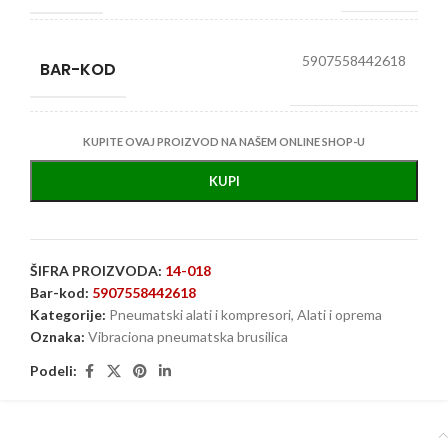
5907558442618
BAR-KOD
KUPITE OVAJ PROIZVOD NA NAŠEM ONLINE SHOP-U
KUPI
ŠIFRA PROIZVODA:
14-018
Bar-kod:
5907558442618
Kategorije:
Pneumatski alati i kompresori
,
Alati i oprema
Oznaka:
Vibraciona pneumatska brusilica
Podeli: