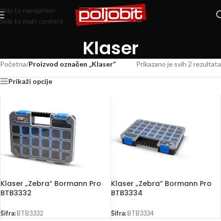
Skip to navigation
Skip to main content
Klaser
Početna
/
Proizvod označen „Klaser“
Prikazano je svih 2 rezultata
Prikaži opcije
Klaser „Zebra“ Bormann Pro
Klaser „Zebra“ Bormann Pro
BTB3332
BTB3334
Šifra:
BTB3332
Šifra:
BTB3334