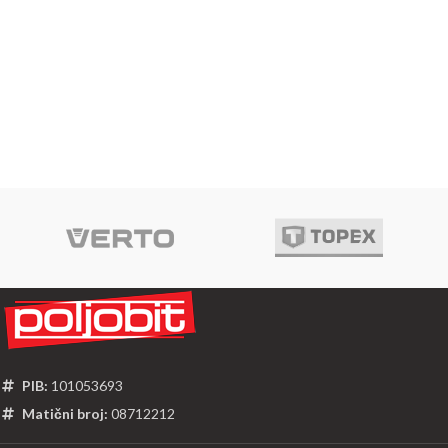
PIB:
101053693
Matični broj:
08712212