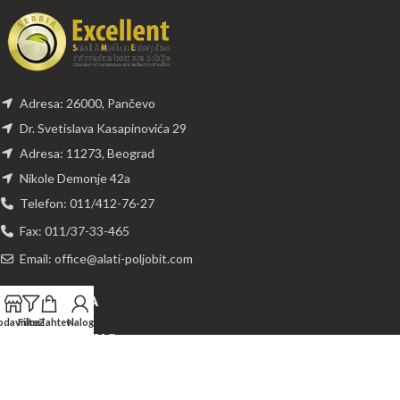
Adresa: 26000, Pančevo
Dr. Svetislava Kasapinovića 29
Adresa: 11273, Beograd
Nikole Demonje 42a
Telefon: 011/412-76-27
Fax: 011/37-33-465
Email: office@alati-poljobit.com
PREUZIMANJA
odavnica
Filteri
Zahtevi
Nalog
KORISNI LINKOVI
DODATNI LINKOVI
ROCKIT
POLJOBIT D.O.O.
2021 POWERED BY
DIZAJN