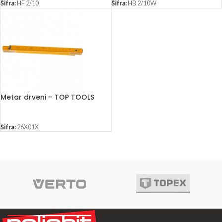
Šifra:
HF 2/10
Šifra:
HB 2/10W
Metar drveni – TOP TOOLS
Šifra:
26X01X