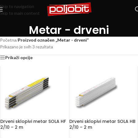
Skip to navigation
Skip to main content
Metar - drveni
Početna
/
Proizvod označen „Metar - drveni“
Prikazano je svih 3 rezultata
Prikaži opcije
Drveni sklopivi metar SOLA HF
Drveni sklopivi metar SOLA HB
2/10 – 2 m
2/10 – 2 m