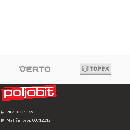
PIB:
101053693
Matični broj:
08712212