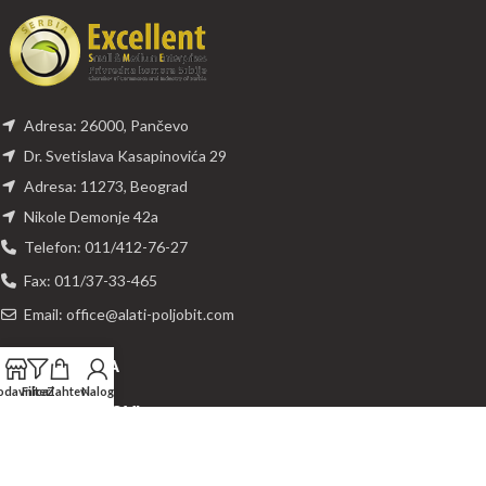
Adresa: 26000, Pančevo
Dr. Svetislava Kasapinovića 29
Adresa: 11273, Beograd
Nikole Demonje 42a
Telefon: 011/412-76-27
Fax: 011/37-33-465
Email: office@alati-poljobit.com
PREUZIMANJA
odavnica
Filteri
Zahtevi
Nalog
KORISNI LINKOVI
DODATNI LINKOVI
ROCKIT
POLJOBIT D.O.O.
2021 POWERED BY
DIZAJN