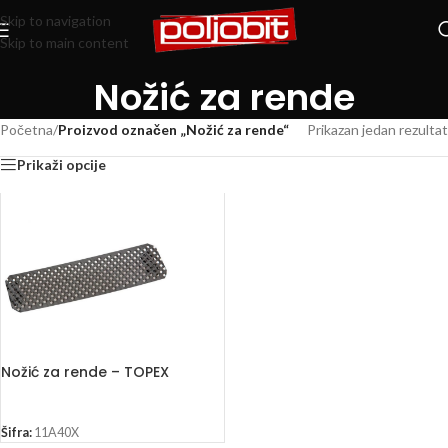
Skip to navigation
Skip to main content
Nožić za rende
Početna
/
Proizvod označen „Nožić za rende“
Prikazan jedan rezultat
Prikaži opcije
Nožić za rende – TOPEX
Šifra:
11A40X