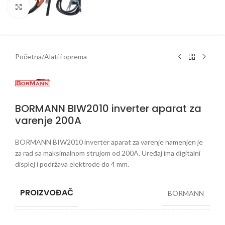
Klikni da uveličaš
Početna
/
Alati i oprema
BORMANN BIW2010 inverter aparat za
varenje 200A
BORMANN BIW2010 inverter aparat za varenje namenjen je
za rad sa maksimalnom strujom od 200A. Uređaj ima digitalni
displej i podržava elektrode do 4 mm.
PROIZVOĐAČ
BORMANN