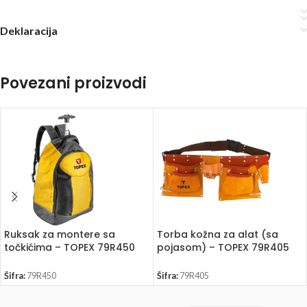
Deklaracija
Povezani proizvodi
Ruksak za montere sa
Torba kožna za alat (sa
točkićima – TOPEX 79R450
pojasom) – TOPEX 79R405
Šifra:
79R450
Šifra:
79R405