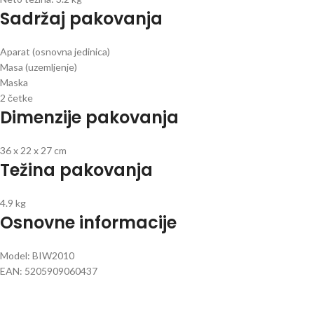
Sadržaj pakovanja
Aparat (osnovna jedinica)
Masa (uzemljenje)
Maska
2 četke
Dimenzije pakovanja
36 x 22 x 27 cm
Težina pakovanja
4.9 kg
Osnovne informacije
Model: BIW2010
EAN: 5205909060437