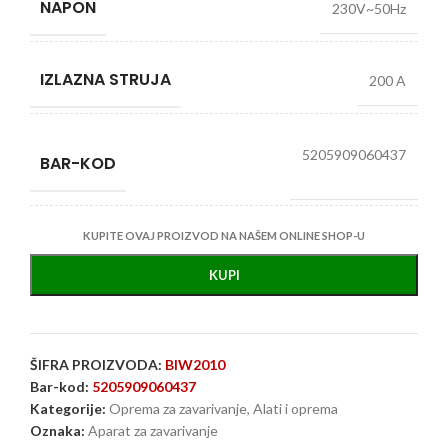
NAPON
230V~50Hz
IZLAZNA STRUJA
200 A
5205909060437
BAR-KOD
KUPITE OVAJ PROIZVOD NA NAŠEM ONLINE SHOP-U
KUPI
ŠIFRA PROIZVODA:
BIW2010
Bar-kod:
5205909060437
Kategorije:
Oprema za zavarivanje
,
Alati i oprema
Oznaka:
Aparat za zavarivanje