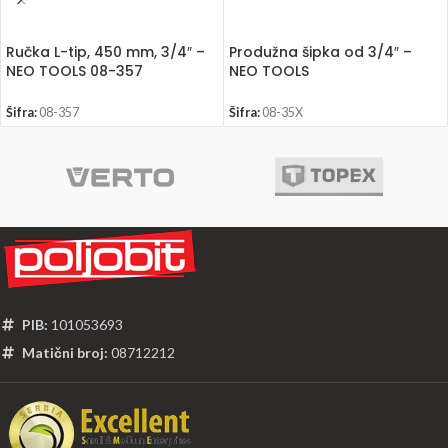
Ručka L-tip, 450 mm, 3/4″ –
Produžna šipka od 3/4″ –
NEO TOOLS 08-357
NEO TOOLS
Šifra:
08-357
Šifra:
08-35X
PIB:
101053693
Matični broj:
08712212