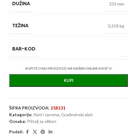
DUŽINA
235 mm
TEŽINA
0.318 kg
BAR-KOD
KUPITE OVAJ PROIZVOD NA NAŠEM ONLINE SHOP-U
KUPI
ŠIFRA PROIZVODA:
21B131
Kategorije:
Alati i oprema
,
Građevinski alati
Oznaka:
Pištolj za silikon
Podeli: