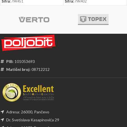
Šifra:
79R451
Šifra:
79R402
PIB:
101053693
Matični broj:
08712212
Adresa: 26000, Pančevo
Dr. Svetislava Kasapinovića 29