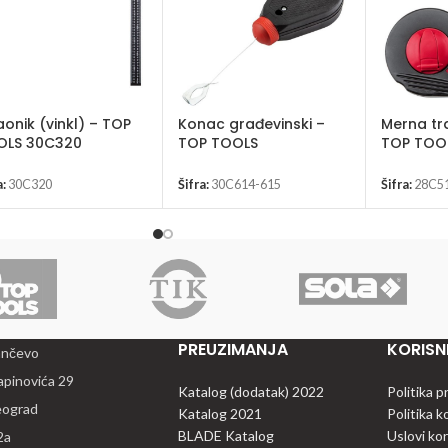
onik (vinkl) – TOP
Konac građevinski –
Merna tr
OLS 30C320
TOP TOOLS
TOP TOO
a:
30C320
Šifra:
30C614-615
Šifra:
28C5
PREUZIMANJA
KORISNI
ančevo
apinovića 29
Katalog (dodatak) 2022
Politika p
eograd
Katalog 2021
Politika k
BLADE Katalog
Uslovi kor
2a