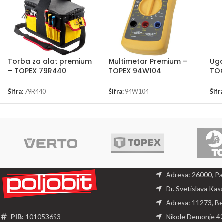
Torba za alat premium
Multimetar Premium –
Uga
– TOPEX 79R440
TOPEX 94W104
TO
Šifra:
79R440
Šifra:
94W104
Šifr
Adresa: 26000, P
Dr. Svetislava Kas
Adresa: 11273, B
PIB:
101053693
Nikole Demonje 4