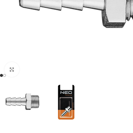
Klikni da uveličaš