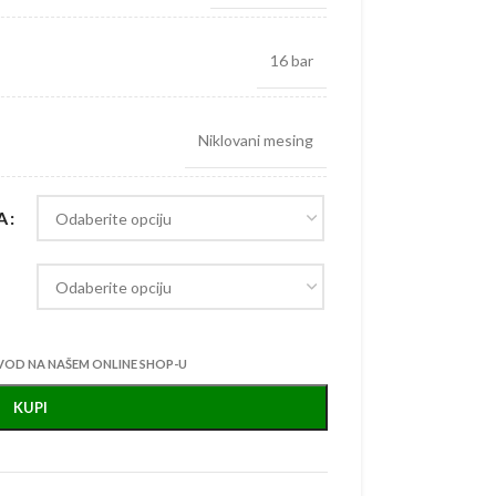
16 bar
Niklovani mesing
A
VOD NA NAŠEM ONLINE SHOP-U
KUPI