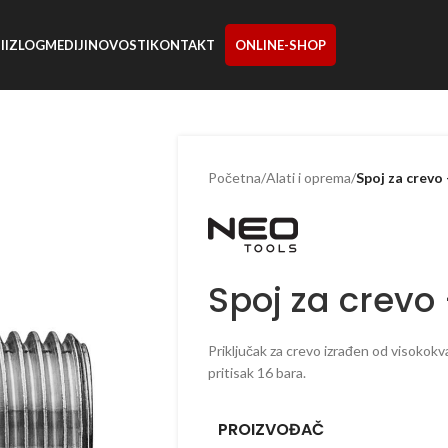
I
IZLOG
MEDIJI
NOVOSTI
KONTAKT
ONLINE-SHOP
Početna
/
Alati i oprema
/
Spoj za crev
Spoj za crevo
Priključak za crevo izrađen od visokokv
pritisak 16 bara.
PROIZVOĐAČ