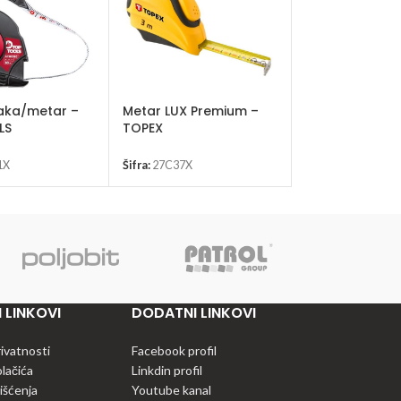
aka/metar –
Metar LUX Premium –
Pištolj za siliko
LS
TOPEX
TOPEX
1X
Šifra:
27C37X
Šifra:
21B3X0
 LINKOVI
DODATNI LINKOVI
rivatnosti
Facebook profil
olačića
Linkdin profil
išćenja
Youtube kanal