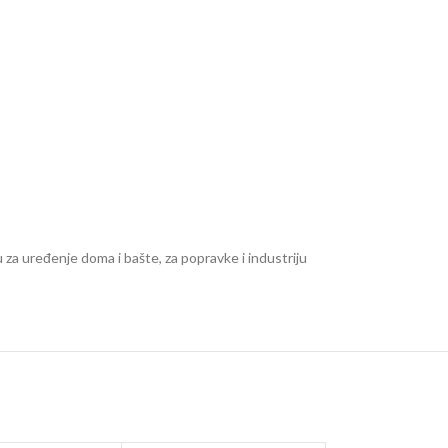
u za uređenje doma i bašte, za popravke i industriju