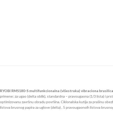
RYOBI RMS180-S multifunkcionalna (višestruka) vibraciona brusilic
primene: za ugao (delta oblik), standardna – pravougaona (1/3 lista) i p
optimizovanu završnu obradu površina. Ciklonalska kutija za prašinu obezbe
listova brusnog papira za uglove (delta) , 5 pravougaonoih listova brusnog 