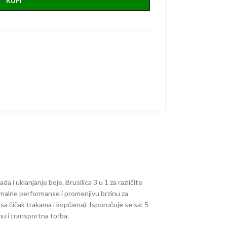
KUPI
da i uklanjanje boje. Brusilica 3 u 1 za različite
imalne performanse i promenjivu brzinu za
(sa čičak trakama i kopčama). Isporučuje se sa: 5
inu i transportna torba.