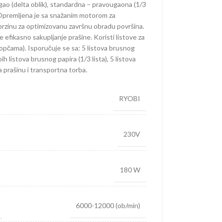
 ugao (delta oblik), standardna – pravougaona (1/3
). Opremljena je sa snažanim motorom za
rzinu za optimizovanu završnu obradu površina.
 efikasno sakupljanje prašine. Koristi listove za
 kopčama). Isporučuje se sa: 5 listova brusnog
h listova brusnog papira (1/3 lista), 5 listova
a prašinu i transportna torba.
RYOBI
230V
180 W
6000-12000 (ob/min)