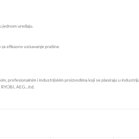
 u jednom uređaju.
 za efikasno usisavanje prašine.
m, profesionalnim i industrijskim proizvodima koji se plasiraju u industrij
, RYOBI, AEG…itd.