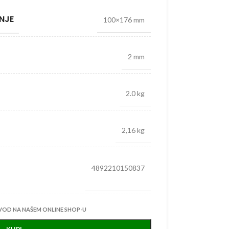
NJE
100×176 mm
2 mm
2.0 kg
2,16 kg
4892210150837
VOD NA NAŠEM ONLINE SHOP-U