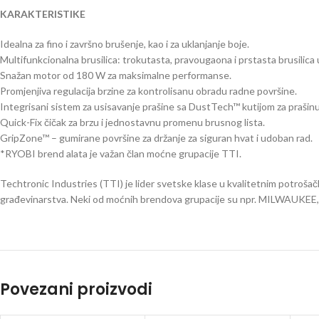
KARAKTERISTIKE
Idealna za fino i završno brušenje, kao i za uklanjanje boje.
Multifunkcionalna brusilica: trokutasta, pravougaona i prstasta brusilica
Snažan motor od 180 W za maksimalne performanse.
Promjenjiva regulacija brzine za kontrolisanu obradu radne površine.
Integrisani sistem za usisavanje prašine sa DustTech™ kutijom za prašinu
Quick-Fix čičak za brzu i jednostavnu promenu brusnog lista.
GripZone™ – gumirane površine za držanje za siguran hvat i udoban rad.
*RYOBI brend alata je važan član moćne grupacije TTI.
Techtronic Industries (TTI) je lider svetske klase u kvalitetnim potrošački
građevinarstva. Neki od moćnih brendova grupacije su npr. MILWAUKEE
Povezani proizvodi