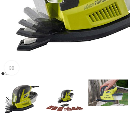
Klikni da uveličaš