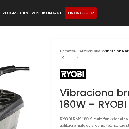
I
IZLOG
MEDIJI
NOVOSTI
KONTAKT
ONLINE-SHOP
Početna
/
Električni alati
/
Vibraciona br
Vibraciona bru
180W – RYOBI
RYOBI RMS180-S multifunkcionalna (v
aplikacije male do srednje težine, kao š