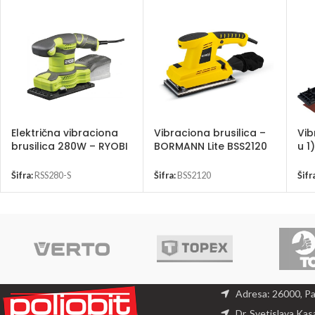
Električna vibraciona
Vibraciona brusilica –
Vib
brusilica 280W – RYOBI
BORMANN Lite BSS2120
u 1
RSS280-S
BS
Šifra:
RSS280-S
Šifra:
BSS2120
Šifr
Adresa: 26000, P
Dr. Svetislava Kas