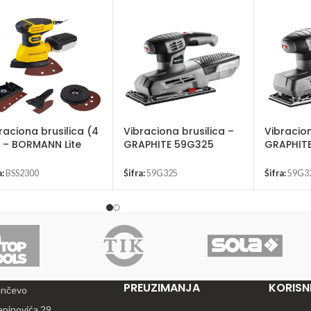
raciona brusilica (4
Vibraciona brusilica –
Vibracion
) – BORMANN Lite
GRAPHITE 59G325
GRAPHIT
S2300
a:
BSS2300
Šifra:
59G325
Šifra:
59G3
PREUZIMANJA
KORISNI
ančevo
apinovića 29