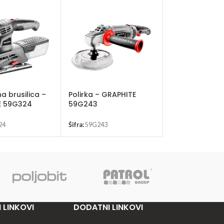
a brusilica –
Polirka – GRAPHITE
Ugaona brusili
E 59G324
59G243
GRAPHITE 59G
24
Šifra:
59G243
Šifra:
59G220
 LINKOVI
DODATNI LINKOVI