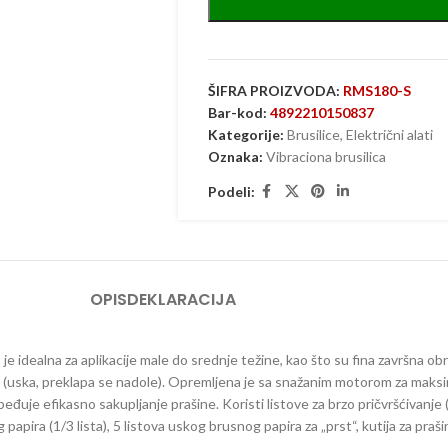
ŠIFRA PROIZVODA:
RMS180-S
Bar-kod:
4892210150837
Kategorije:
Brusilice
,
Električni alati
Oznaka:
Vibraciona brusilica
Podeli:
OPIS
DEKLARACIJA
a
je idealna za aplikacije male do srednje težine, kao što su fina završna obra
rst (uska, preklapa se nadole). Opremljena je sa snažanim motorom za maks
đuje efikasno sakupljanje prašine. Koristi listove za brzo pričvršćivanje 
papira (1/3 lista), 5 listova uskog brusnog papira za „prst“, kutija za praš