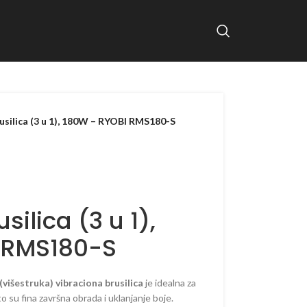
usilica (3 u 1), 180W – RYOBI RMS180-S
silica (3 u 1),
 RMS180-S
išestruka) vibraciona brusilica
je idealna za
to su fina završna obrada i uklanjanje boje.