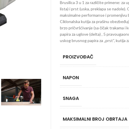
Brusilica 3 u 1 za različite primene: za
lista) i prst (uska, preklapa se nadole
maksimalne performanse i promenjivu b
Ciklonalska kutija za prašinu obezbeđuje
brzo pričvršćivanje (sa čičak trakama i
papira za uglove (delta) , 5 pravougaonoi
uskog brusnog papira za „prst“, kutija z
PROIZVOĐAČ
NAPON
SNAGA
MAKSIMALNI BROJ OBRTAJA