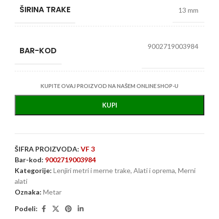
ŠIRINA TRAKE
13 mm
9002719003984
BAR-KOD
KUPITE OVAJ PROIZVOD NA NAŠEM ONLINE SHOP-U
KUPI
ŠIFRA PROIZVODA:
VF 3
Bar-kod:
9002719003984
Kategorije:
Lenjiri metri i merne trake
,
Alati i oprema
,
Merni
alati
Oznaka:
Metar
Podeli: