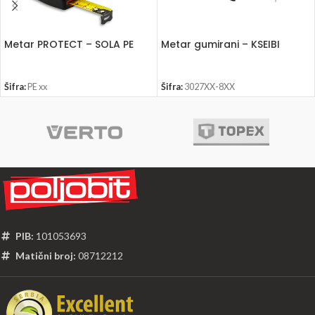
Metar PROTECT – SOLA PE
Metar gumirani – KSEIBI
Šifra:
PE xx
Šifra:
3027XX-8XX
PIB:
101053693
Matični broj:
08712212