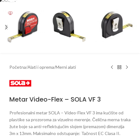
Početna
/
Alati i oprema
/
Merni alati
Metar Video-Flex – SOLA VF 3
Profesionalni metar SOLA – Video-Flex VF 3 ima kućište od
plastike sa prozoroma za vizuelno merenje. Čelična merna traka
žute boje sa anti-reflektujućim slojem (premazom) dimenzija
3m x 13mm. Maksimalno odstupanje: Tačnost EC Clasa II.