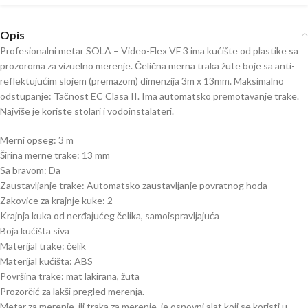
Opis
Profesionalni metar SOLA – Video-Flex VF 3 ima kućište od plastike sa
prozoroma za vizuelno merenje. Čelična merna traka žute boje sa anti-
reflektujućim slojem (premazom) dimenzija 3m x 13mm. Maksimalno
odstupanje: Tačnost EC Clasa II. Ima automatsko premotavanje trake.
Najviše je koriste stolari i vodoinstalateri.
Merni opseg: 3 m
Širina merne trake: 13 mm
Sa bravom: Da
Zaustavljanje trake: Automatsko zaustavljanje povratnog hoda
Zakovice za krajnje kuke: 2
Krajnja kuka od nerđajućeg čelika, samoispravljajuća
Boja kućišta siva
Materijal trake: čelik
Materijal kućišta: ABS
Površina trake: mat lakirana, žuta
Prozorčić za lakši pregled merenja.
Metar za merenje, ili traka za merenje, je osnovni alat koji se koristi u