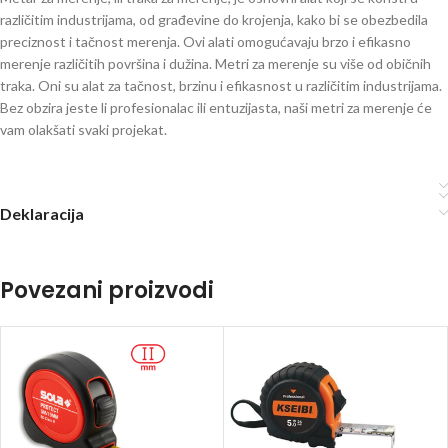
različitim industrijama, od građevine do krojenja, kako bi se obezbedila
preciznost i tačnost merenja. Ovi alati omogućavaju brzo i efikasno
merenje različitih površina i dužina. Metri za merenje su više od običnih
traka. Oni su alat za tačnost, brzinu i efikasnost u različitim industrijama.
Bez obzira jeste li profesionalac ili entuzijasta, naši metri za merenje će
vam olakšati svaki projekat.
Deklaracija
Povezani proizvodi